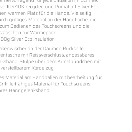
ber hervorragend für jede Situation im Schnee.
e 10K/10K recycled und PrimaLoft Silver Eco
einen warmen Platz für die Hände. Vielseitig
rch griffiges Material an der Handfläche, die
 zum Bedienen des Touchscreens und die
sstaschen für Wärmepack.
 100g Silver Eco Insulation
nasenwischer an der Daumen Rückseite,
entasche mit Reissverschluss, anpassbares
ksband, Stulpe über dem Ärmelbündchen mit
 verstellbarem Kordelzug
es Material am Handballen mit bearbeitung für
riff, leitfähiges Material für Touchscreens,
res Handgelenksband