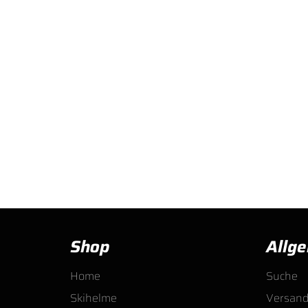
Shop
Allg
Home
Suche
Skihelme
Versan