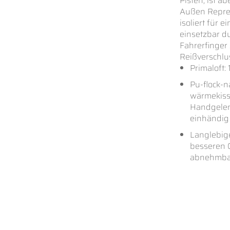
Pisten, ist a
Außen Reprev
isoliert für 
einsetzbar du
Fahrerfinger
Reißverschlu
Primaloft:
Pu-flock-
wärmekiss
Handgelen
einhändig
Langlebig
besseren G
abnehmba