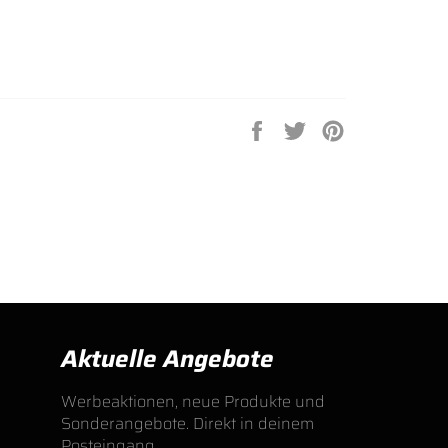
Auf
Auf
Auf
Facebook
Twitter
Pinterest
teilen
twittern
pinnen
Aktuelle Angebote
Werbeaktionen, neue Produkte und
Sonderangebote. Direkt in deinem
Posteingang.