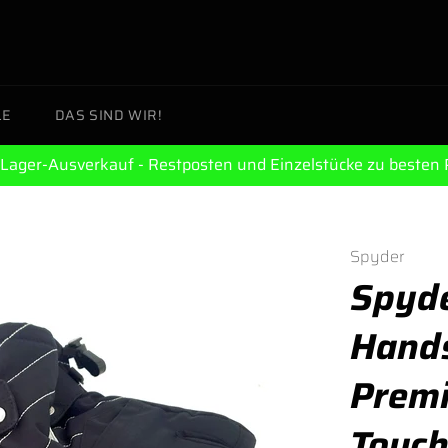
LE
DAS SIND WIR!
Lager-Ausverkauf - Restposten und Einzelstücke zu besten 
Spyder
Spyde
Hand
Prem
Touch