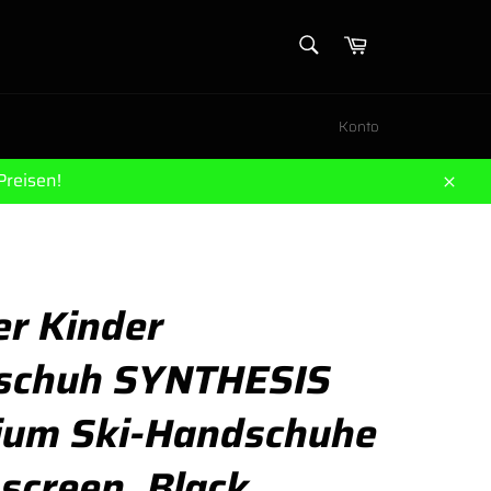
SUCHEN
Warenkorb
Suchen
Konto
Preisen!
Schl
r Kinder
schuh SYNTHESIS
ium Ski-Handschuhe
screen, Black