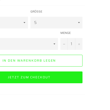
GRÖSSE
MENGE
−
+
IN DEN WARENKORB LEGEN
JETZT ZUM CHECKOUT
: