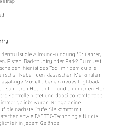
oe strap
ed
try:
ientry ist die Allround-Bindung für Fahrer,
len. Pisten, Backcountry oder Park? Du musst
tscheiden, hier ist das Tool, mit dem du alle
errschst. Neben den klassischen Merkmalen
diesjährige Modell über ein neues Highback,
h sanfteren Heckeintritt und optimierten Flex
ere Kontrolle bietet und dabei so komfortabel
s immer geliebt wurde. Bringe deine
uf die nächste Stufe. Sie kommt mit
Ratschen sowie FASTEC-Technologie für die
lichkeit in jedem Gelände.