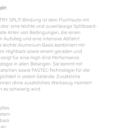
lit:
RY SPLIT-Bindung ist dein Fluchtauto mit
tor: eine leichte und zuverlässige Splitboard-
alle Arten von Bedingungen, die einen
n Aufstieg und eine intensive Abfahrt
ie leichte Aluminium Basis kombiniert mit
en Highback sowie einem geraden und
x sorgt für eine High-End Performance.
ologie in allen Belangen. Sie kommt mit
Ratschen sowie FASTEC-Technologie für die
lichkeit in jedem Gelände. Zusätzliche
önnen ohne zusätzliches Werkzeug montiert
 es schwierig wird.
olles
ystem
hback
trap