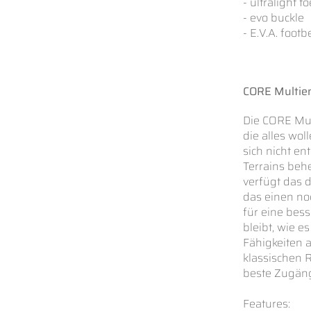
- ultralight t
- evo buckle
- E.V.A. footb
CORE Multien
Die CORE Mult
die alles wol
sich nicht en
Terrains beh
verfügt das 
das einen noc
für eine bess
bleibt, wie e
Fähigkeiten a
klassischen 
beste Zugäng
Features: