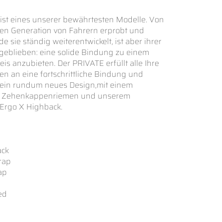
ist eines unserer bewährtesten Modelle. Von
en Generation von Fahrern erprobt und
de sie ständig weiterentwickelt, ist aber ihrer
 geblieben: eine solide Bindung zu einem
reis anzubieten. Der PRIVATE erfüllt alle Ihre
n an eine fortschrittliche Bindung und
 ein rundum neues Design,mit einem
en Zehenkappenriemen und unserem
Ergo X Highback.
ack
trap
rap
ed