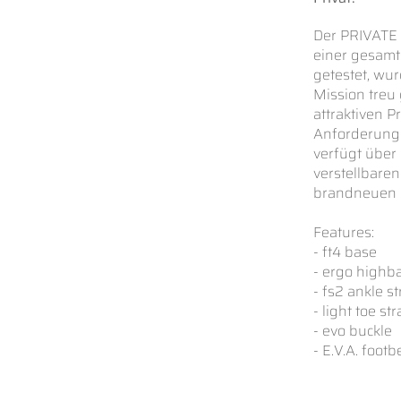
Der PRIVATE 
einer gesamt
getestet, wur
Mission treu
attraktiven P
Anforderunge
verfügt über
verstellbar
brandneuen 
Features:
- ft4 base
- ergo highb
- fs2 ankle s
- light toe st
- evo buckle
- E.V.A. footb