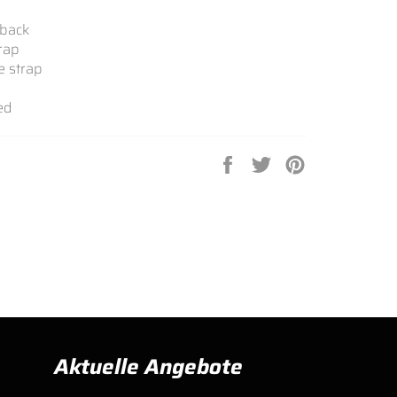
hback
trap
oe strap
ed
Auf
Auf
Auf
Facebook
Twitter
Pinterest
teilen
twittern
pinnen
Aktuelle Angebote