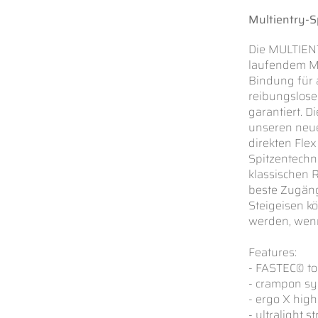
Multientry-Sp
Die MULTIENT
laufendem Mo
Bindung für 
reibungslose
garantiert. D
unseren neu
direkten Fle
Spitzentechn
klassischen 
beste Zugäng
Steigeisen k
werden, wenn
Features:
- FASTEC© to
- crampon s
- ergo X hig
- ultralight s