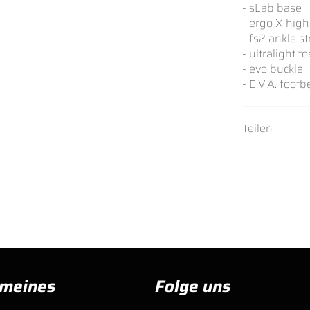
- sLab base
- ergo X hig
- fs2 ankle s
- ultralight t
- evo buckle
- E.V.A. footb
Teilen
emeines
Folge uns