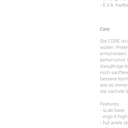
- E.V.A. footb
Core:
Die CORE ist 
wollen. Piste
entscheiden, 
beherrschst.
diesjährige 
noch sanftere
bessere Kontr
wie es immer
die nächste S
Features:
- sLab base
- ergo X hig
- fs2 ankle s