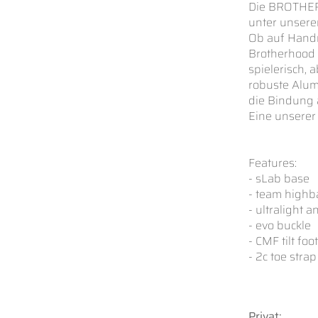
Die BROTHERH
unter unsere
Ob auf Handra
Brotherhood b
spielerisch, 
robuste Alum
die Bindung 
Eine unserer
Features:
- sLab base
- team highb
- ultralight a
- evo buckle
- CMF tilt fo
- 2c toe strap
Privat: