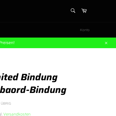
SUCHEN
Warenkorb
Suchen
Konto
Preisen!
Schl
ited Bindung
baord-Bindung
 ÜBRIG
l.
Versandkosten