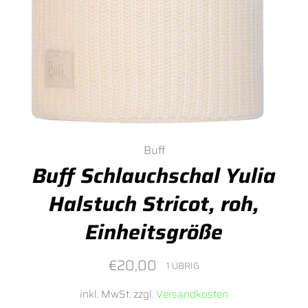
Buff
Buff Schlauchschal Yulia
Halstuch Stricot, roh,
Einheitsgröße
Normaler
€20,00
1 ÜBRIG
Preis
inkl. MwSt. zzgl.
Versandkosten