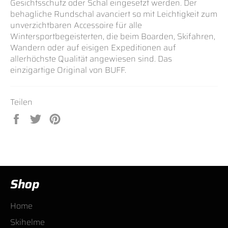
Gesichtsschutz oder Schal eingesetzt werden. Der
behagliche Rundschal avanciert so mit Leichtigkeit zum
unverzichtbaren Accessoire für alle
Wintersportbegeisterten, die beim Boarden, Skifahren,
Wandern oder auf eisigen Expeditionen auf
allerhöchste Qualität angewiesen sind. Das
einzigartige Original von BUFF.
Teilen
Auf
Auf
Auf
Facebook
Twitter
Pinterest
teilen
twittern
pinnen
Shop
Home
Skihelme