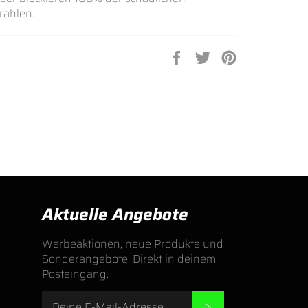
rahlen.
Auf
Auf
Auf
Facebook
Twitter
Pinterest
teilen
twittern
pinnen
Aktuelle Angebote
Werbeaktionen, neue Produkte und
Sonderangebote. Direkt in deinem
Posteingang.
ABONNIEREN