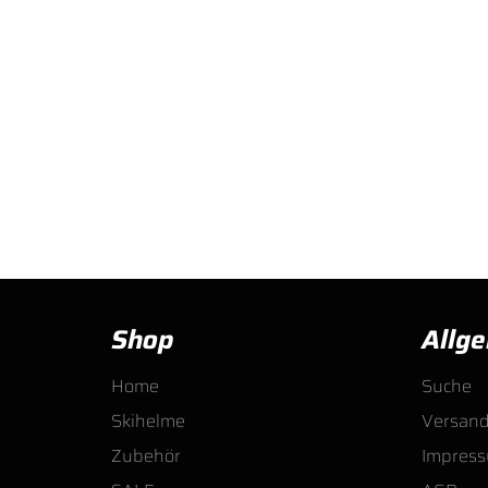
Shop
Allg
Home
Suche
Skihelme
Versan
Zubehör
Impres