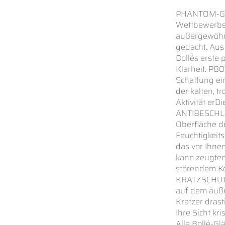
PHANTOM-GL
Wettbewerbsv
außergewöhnl
gedacht. Aus
Bollés erste
Klarheit. P
Schaffung e
der kalten, t
Aktivität erD
ANTIBESCHLAG
Oberfläche d
Feuchtigkeits
das vor Ihne
kann.zeugten
störendem K
KRATZSCHUT
auf dem äuße
Kratzer dras
Ihre Sicht k
Alle Bollé-Gl