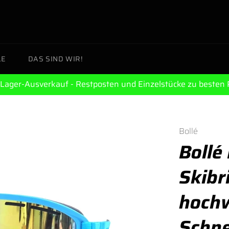
LE
DAS SIND WIR!
Lager-Ausverkauf - Restposten und Einzelstücke zu besten 
Bollé
Bollé
Skibr
hochw
Schne