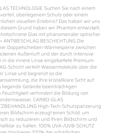
AS TECHNOLOGIE Suchen Sie nach einem
orteil, überlegenem Schutz oder einem
ichen visuellen Erlebnis? Das haben wir uns
 diesem Grund haben wir Phantom entwickelt,
 photochrome Glas mit phänomenaler optischer
80+ ANTIBESCHLAG BESCHICHTUNG Die
iner Doppelscheiben-Wärmesperre zwischen
rockenen Außenluft und der durch intensive
ie in die innere Linse eingebettete Premium-
-Schicht verteilt Wassermoleküle über die
er Linse und begrenzt so die
ansammlung, die Ihre kristallklare Sicht auf
n liegende Gelände beeinträchtigen
 Feuchtigkeit verhindert die Bildung von
ondenswasser. CARBO-GLAS
ZBEHANDLUNG High-Tech-Schutzpanzerung
ren Bildschirm erzeugt einen Schild, um
tisch zu reduzieren und Ihren Bildschirm und
ristallklar zu halten. 100% UVA-/UVB-SCHUTZ
äser blockieren 100% der schädlichen