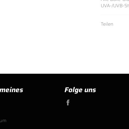
UVA-/UVB-St
Teilen
emeines
Folge uns
Facebook
d
sum