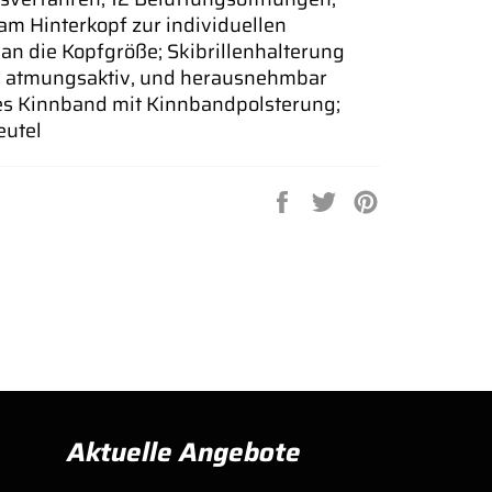
 am Hinterkopf zur individuellen
n die Kopfgröße; Skibrillenhalterung
r: atmungsaktiv, und herausnehmbar
es Kinnband mit Kinnbandpolsterung;
eutel
Auf
Auf
Auf
Facebook
Twitter
Pinterest
teilen
twittern
pinnen
Aktuelle Angebote