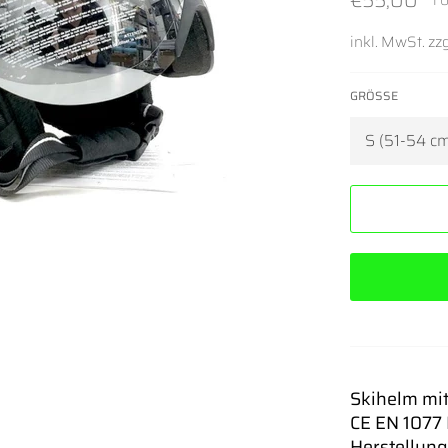
€55,00
1 
Preis
inkl. MwSt. zzg
GRÖSSE
Skihelm mit
CE EN 1077 
Herstellung