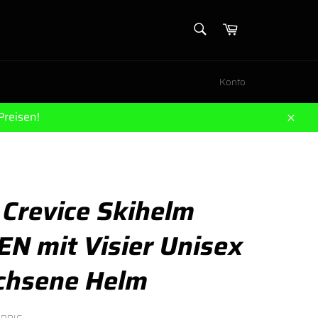
SUCHEN
Warenkorb
Suchen
Konto
Preisen!
Schl
 Crevice Skihelm
N mit Visier Unisex
chsene Helm